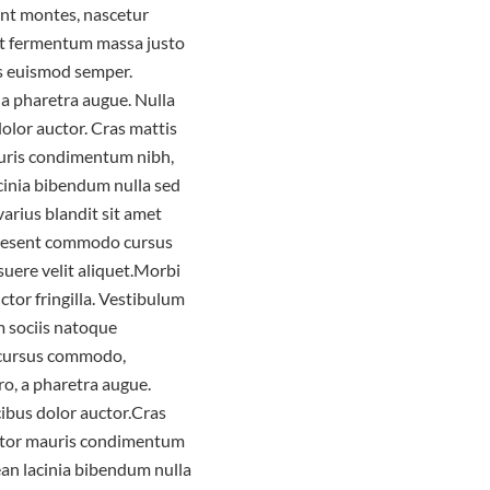
nt montes, nascetur
ut fermentum massa justo
is euismod semper.
, a pharetra augue. Nulla
dolor auctor. Cras mattis
auris condimentum nibh,
acinia bibendum nulla sed
arius blandit sit amet
Praesent commodo cursus
suere velit aliquet.Morbi
ctor fringilla. Vestibulum
m sociis natoque
c cursus commodo,
ero, a pharetra augue.
cibus dolor auctor.Cras
ortor mauris condimentum
ean lacinia bibendum nulla