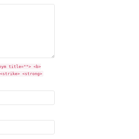
nym title=""> <b>
<strike> <strong>