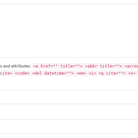
s and attributes:
<a href="" title=""> <abbr title=""> <acro
cite> <code> <del datetime=""> <em> <i> <q cite=""> <s> 