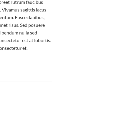
aoreet rutrum faucibus
e. Vivamus sagittis lacus
mentum. Fusce dapibus,
met risus. Sed posuere
 bibendum nulla sed
nsectetur est at lobortis.
onsectetur et.