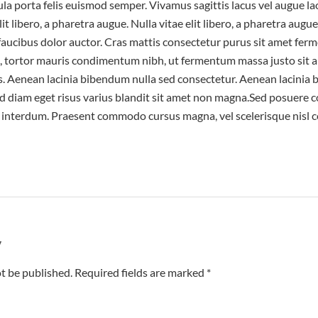
ula porta felis euismod semper. Vivamus sagittis lacus vel augue l
lit libero, a pharetra augue. Nulla vitae elit libero, a pharetra augu
faucibus dolor auctor. Cras mattis consectetur purus sit amet fer
, tortor mauris condimentum nibh, ut fermentum massa justo sit a
is. Aenean lacinia bibendum nulla sed consectetur. Aenean lacinia
 diam eget risus varius blandit sit amet non magna.Sed posuere co
interdum. Praesent commodo cursus magna, vel scelerisque nisl c
y
t be published. Required fields are marked *