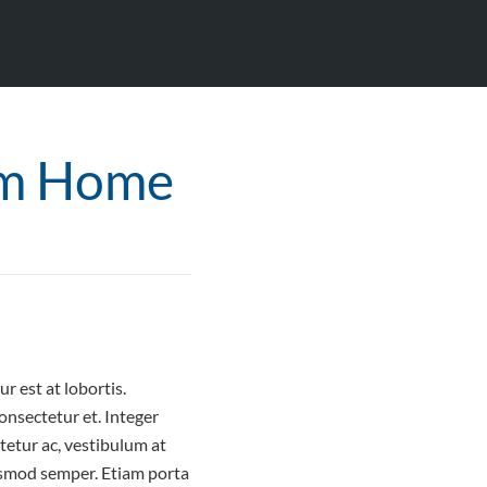
om Home
r est at lobortis.
nsectetur et. Integer
tetur ac, vestibulum at
uismod semper. Etiam porta