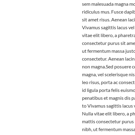
sem malesuada magna moll
ridiculus mus. Fusce dap
sit amet risus. Aenean la
Vivamus sagittis lacus vel
vitae elit libero, a phare
consectetur purus sit am
ut fermentum massa justo 
consectetur. Aenean lacin
non magna.Sed posuere co
magna, vel scelerisque nis
leo risus, porta ac consec
id ligula porta felis eui
penatibus et magnis dis p
to Vivamus sagittis lacus 
Nulla vitae elit libero, a
mattis consectetur purus
nibh, ut fermentum massa 