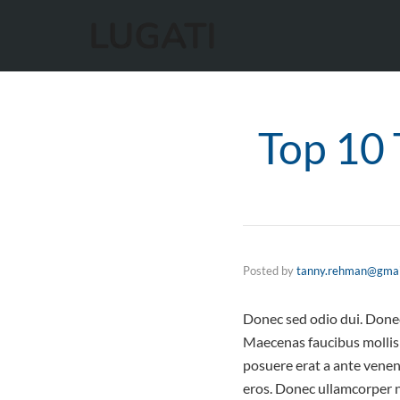
Top 10
Posted by
tanny.rehman@gmai
Donec sed odio dui. Donec 
Maecenas faucibus mollis 
posuere erat a ante venena
eros. Donec ullamcorper nu