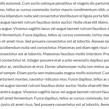
is euismod. Cum sociis natoque penatibus et magnis dis parturie
ibus, tellus ac cursus commodo, tortor mauris condimentum nibh, 
cinia bibendum nulla sed consectetur.Vestibulum id ligula porta fel
 augue laoreet rutrum faucibus dolor auctor. Nulla vitae elit libero
tra augue. Vivamus sagittis lacus vel augue laoreet rutrum faucibus 
et fermentum. Fusce dapibus, tellus ac cursus commodo, tortor m
sit amet risus. Sed posuere consectetur est at lobortis. Aenean l
ia bibendum nulla sed consectetur. Maecenas sed diam eget risus v
nsectetur est at lobortis. Maecenas faucibus mollis interdum. 
l consectetur et. Integer posuere erat a ante venenatis dapibus po
tetur ac, vestibulum at eros. Donec ullamcorper nulla non metus au
smod semper. Etiam porta sem malesuada magna mollis euismod. Cu
arturient montes, nascetur ridiculus mus. Fusce dapibus, tellus a
vel augue laoreet rutrum faucibus dolor auctor. Nulla vitae elit lib
 pharetra augue. Vivamus sagittis lacus vel augue laoreet rutrum fau
 sit amet fermentum. Fusce dapibus, tellus ac cursus commodo, t
justo sit amet risus. Sed posuere consectetur est at lobortis. Aen