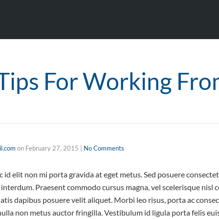
 Tips For Working Fr
l.com
on
February 27, 2015
|
No Comments
id elit non mi porta gravida at eget metus. Sed posuere consectetu
interdum. Praesent commodo cursus magna, vel scelerisque nisl co
tis dapibus posuere velit aliquet. Morbi leo risus, porta ac consec
lla non metus auctor fringilla. Vestibulum id ligula porta felis e